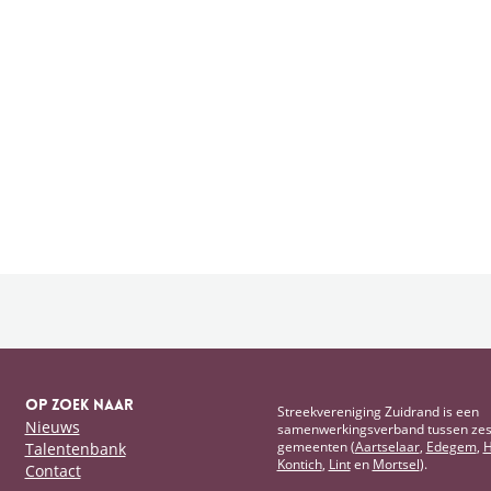
Gemeente Lint
Gemeente Hov
Op zoek naar
Streekvereniging Zuidrand is een
Nieuws
samenwerkingsverband tussen ze
gemeenten (
Aartselaar
,
Edegem
,
H
Talentenbank
am
Kontich
,
Lint
en
Mortsel
).
Contact