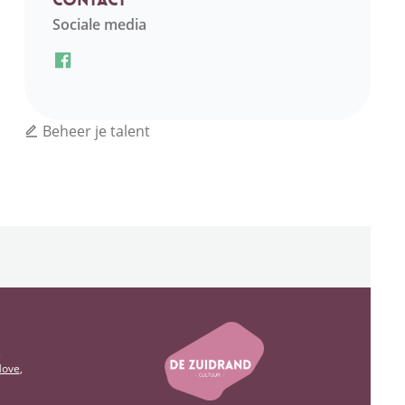
Sociale media
Facebook Acouss
Beheer je talent
e
Gemeente Edegem
Gemeente 
s
ove
,