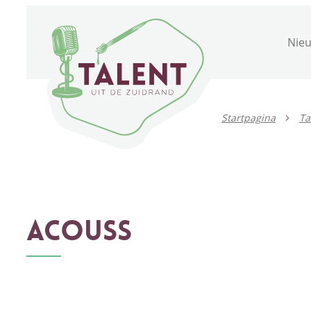
Naar inhoud
Talent uit de Zuidrand
Nie
Startpagina
Ta
Acouss